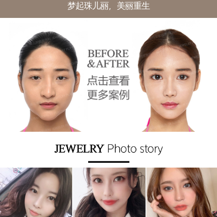
梦起珠儿丽，美丽重生