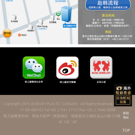
Copyright 2015
JEWELRY PLASTIC SURGERY
. All Rights Reserved | License: 2
11-09-48816 | Tel +82.2.541.2713 | Fax +82.2.3446.8899
医院
珠儿丽整形外科，用实力发声！医院地址：韩国首尔江南区岛山大路120青湖大厦
地址
4F-10F,14F
TOP