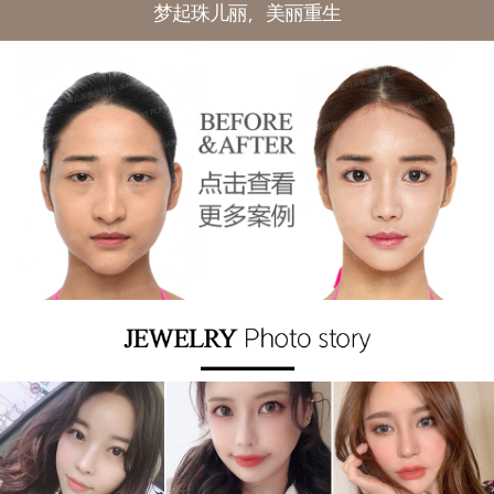
梦起珠儿丽，美丽重生