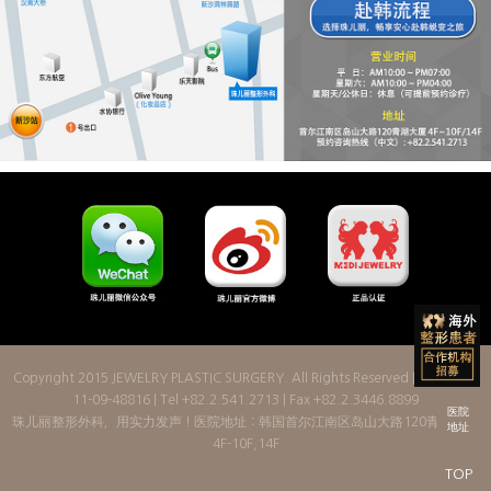
Copyright 2015
JEWELRY PLASTIC SURGERY
. All Rights Reserved | License: 2
11-09-48816 | Tel +82.2.541.2713 | Fax +82.2.3446.8899
医院
珠儿丽整形外科，用实力发声！医院地址：韩国首尔江南区岛山大路120青湖大厦
地址
4F-10F,14F
TOP