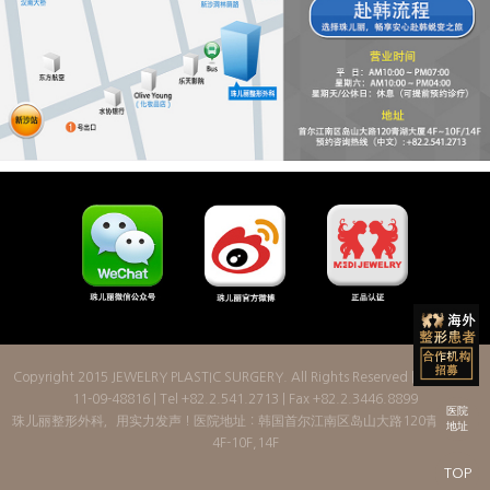
Copyright 2015
JEWELRY PLASTIC SURGERY
. All Rights Reserved | License: 2
11-09-48816 | Tel +82.2.541.2713 | Fax +82.2.3446.8899
医院
珠儿丽整形外科，用实力发声！医院地址：韩国首尔江南区岛山大路120青湖大厦
地址
4F-10F,14F
TOP