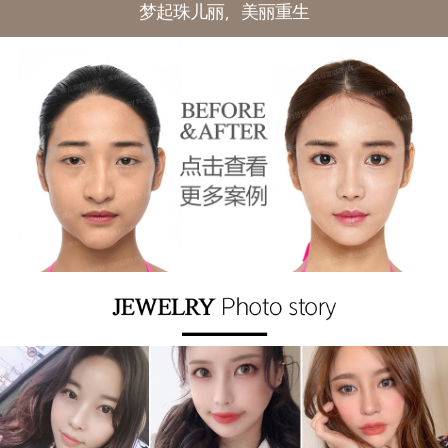
梦起珠儿丽，美丽重生