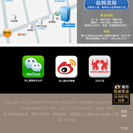
Copyright 2015
JEWELRY PLASTIC SURGERY
. All Rights Reserved | License: 2
11-09-48816 | Tel +82.2.541.2713 | Fax +82.2.3446.8899
医院
珠儿丽整形外科，用实力发声！医院地址：韩国首尔江南区岛山大路120青湖大厦
地址
4F-10F,14F
TOP