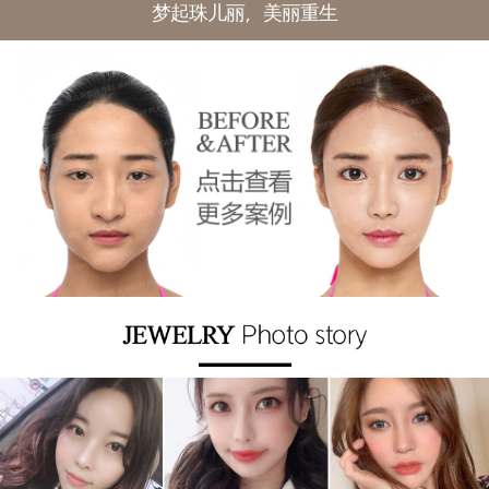
梦起珠儿丽，美丽重生