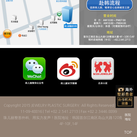
Copyright 2015
JEWELRY PLASTIC SURGERY
. All Rights Reserved | License: 2
11-09-48816 | Tel +82.2.541.2713 | Fax +82.2.3446.8899
医院
珠儿丽整形外科，用实力发声！医院地址：韩国首尔江南区岛山大路120青湖大厦
地址
4F-10F,14F
TOP