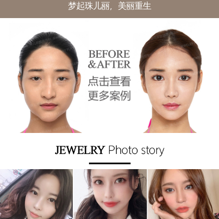
梦起珠儿丽，美丽重生