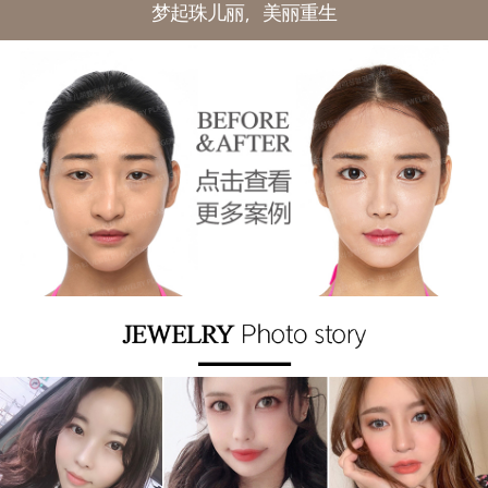
梦起珠儿丽，美丽重生