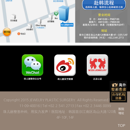
Copyright 2015
JEWELRY PLASTIC SURGERY
. All Rights Reserved | License: 2
11-09-48816 | Tel +82.2.541.2713 | Fax +82.2.3446.8899
医院
珠儿丽整形外科，用实力发声！医院地址：韩国首尔江南区岛山大路120青湖大厦
地址
4F-10F,14F
TOP